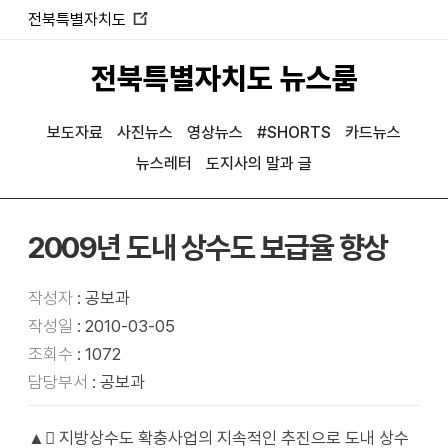
전북특별자치도
새
창
전북특별자치도 뉴스룸
열
림
보도자료
사진뉴스
영상뉴스
#SHORTS
카드뉴스
뉴스레터
도지사의 말과 글
2009년 도내 상수도 보급율 향상
작성자
: 공보과
작성일
: 2010-03-05
조회수
: 1072
담당부서
: 공보과
▲ 지방상수도 확충사업의 지속적인 추진으로 도내 상수