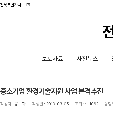
전북특별자치도
새
창
열
림
보도자료
사진뉴스
중소기업 환경기술지원 사업 본격추진
작성자
: 공보과
작성일
: 2010-03-05
조회수
: 1062
담당