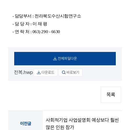
-
담당부서
: 전라북도수산시험연구소
-
담 당 자
: 이 재 평
-
연 락 처
: 063) 290 - 6630
전체파일다운
전복.hwp
다운로드
바로보기
목록
사회적기업 사업설명회 예상보다 훨씬
이전글
많은 인원 참가