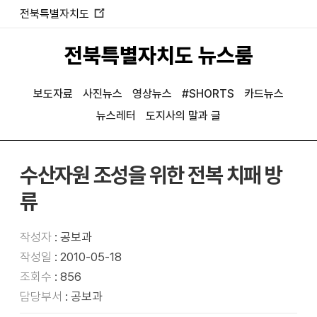
전북특별자치도
새
창
전북특별자치도 뉴스룸
열
림
보도자료
사진뉴스
영상뉴스
#SHORTS
카드뉴스
뉴스레터
도지사의 말과 글
수산자원 조성을 위한 전복 치패 방
류
작성자
: 공보과
작성일
: 2010-05-18
조회수
: 856
담당부서
: 공보과