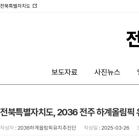
전북특별자치도
새
창
열
림
보도자료
사진뉴스
전북특별자치도, 2036 전주 하계올림픽 
작성자
: 2036하계올림픽유치추진단
작성일
: 2025-03-26