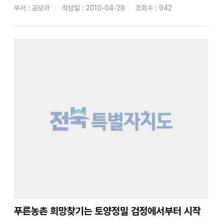
패혈증은 간질환 환자, 당뇨병 등 저항력이 약한 만성 질환
부서 : 공보과
작성일 : 2010-04-29
조회수 : 942
자들이 비브리오패혈증균에 오염된 어패류를 생식하거나
피부상처를 통하여 감염되어 발병하고 치명률이 높으며 ○
평균 1～2일의 짧...
푸른농촌 희망찾기는 토양정밀 검정에서부터 시작