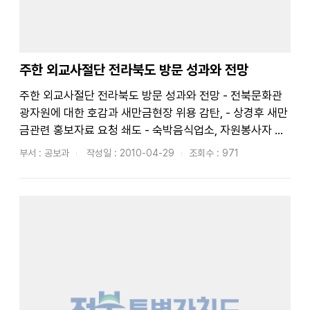
주한 외교사절단 전라북도 방문 성과와 전망
주한 외교사절단 전라북도 방문 성과와 전망 - 전북문화관
광자원에 대한 호감과 새만금현장 위용 감탄, - 상경후 새만
금관련 홍보자료 요청 쇄도 - 숙박음식업소, 자원봉사자 등
큰 손님맞이 경험으로 국제행사개최지원 능력배양 효과○
부서 : 공보과
작성일 : 2010-04-29
조회수 : 971
주한 외교사절단(각국 대사부부)과 외교통상부 주요국장 등
65개국 130여명이 4월 26일 전주한옥마을 방문에 이...