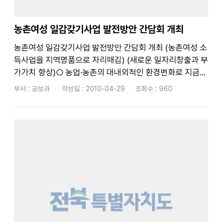
농촌여성 일감갖기사업 발전방안 간담회 개최
농촌여성 일감갖기사업 발전방안 간담회 개최 (농촌여성 소
득사업을 지역명품으로 자리매김) (새로운 일자리창출과 부
가가치 향상)○ 농업·농촌의 대내외적인 환경변화로 지금까
지 전통식품을 기반으로소규모 농산물가공으로 농가소득활
부서 : 공보과
작성일 : 2010-04-29
조회수 : 960
동을 해 왔던 농촌여성들의 새로운 소득활동이 적극 요구되
는 현실에서 사업자 대표와 함께 간담회를 갖고 우리지역에
맞는 소득원발굴과 농촌경제를...