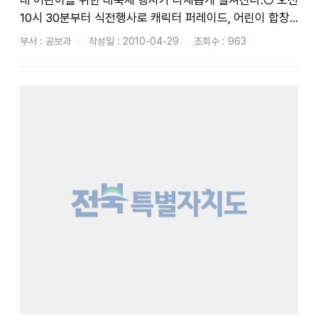
내 어린이를 위한 대축제 행사가 다채롭게 펼쳐진다.○ 오전
10시 30분부터 식전행사로 캐릭터 퍼레이드, 어린이 합창
단, 어린이 밸리 댄스 공연을 시작으로 오후 5시까지 다양한
부서 : 공보과
작성일 : 2010-04-29
조회수 : 963
프로그램이 준비되어 있어 마음껏 뛰놀고 흥겹고 신명나게
지낼 수 있도록 축제 의 마당이 마련됐다.○ 축제이벤트로
키즈 페...