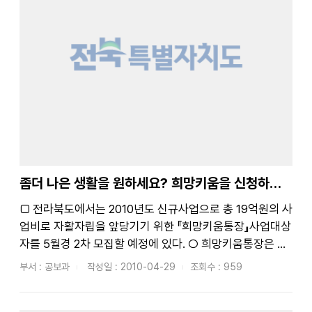
좀더 나은 생활을 원하세요? 희망키움을 신청하세요!
□ 전라북도에서는 2010년도 신규사업으로 총 19억원의 사
업비로 자활자립을 앞당기기 위한 『희망키움통장』사업대상
자를 5월경 2차 모집할 예정에 있다. ○ 희망키움통장은 일
하는 기초생활수급자에게 근로소득장려금을 지급하고, 본
부서 : 공보과
작성일 : 2010-04-29
조회수 : 959
인 저축에 대한 민간 매칭금 추가 지원으로 자립자금을 마련
할 수 있도록 돕는 사업이다.□ 희망키움통장 대상은 가구원