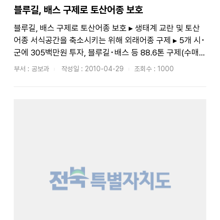
블루길, 배스 구제로 토산어종 보호
블루길, 배스 구제로 토산어종 보호 ▸ 생태계 교란 및 토산
어종 서식공간을 축소시키는 위해 외래어종 구제 ▸ 5개 시･
군에 305백만원 투자, 블루길･배스 등 88.6톤 구제(수매)
계획○ 전라...
부서 : 공보과
작성일 : 2010-04-29
조회수 : 1000