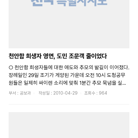
천안함 희생자 영면, 도민 조문객 줄이었다
○ 천안함 희생자들에 대한 애도와 추모의 발길이 이어졌다.
장례일인 29일 조기가 게양된 가운데 오전 10시 도청공무
원들은 일제히 싸이렌 소리에 맞춰 1분간 추모 묵념을 실시
하였으며, 도청 대강당 1층에 마련된 분향소에서는 오전 9
부서 : 공보과
작성일 : 2010-04-29
조회수 : 964
시부터 약 20분간 원불교 전북교구(교구장 : 고원선) 교무
및 교도 60여명이 천안함 희생자의 천도를 비는 합동위령
제...