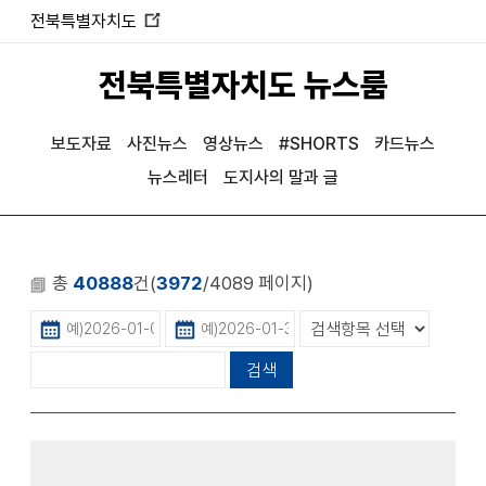
전북특별자치도
새
창
전북특별자치도 뉴스룸
열
림
보도자료
사진뉴스
영상뉴스
#SHORTS
카드뉴스
뉴스레터
도지사의 말과 글
총
40888
건(
3972
/4089 페이지)