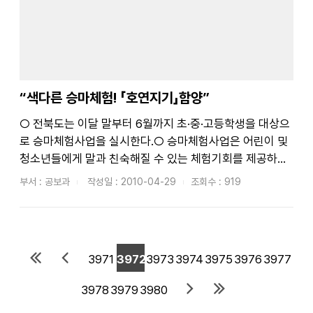
“색다른 승마체험! 「호연지기」함양”
○ 전북도는 이달 말부터 6월까지 초·중·고등학생을 대상으
로 승마체험사업을 실시한다.○ 승마체험사업은 어린이 및
청소년들에게 말과 친숙해질 수 있는 체험기회를 제공하여
호연지기를 함양하고 승마산업에 대한 미래 성장동력을 확
부서 : 공보과
작성일 : 2010-04-29
조회수 : 919
보하기 위하여 한국마사회 특별적립금 지원으로 추진되며,
도내에서는 장수군과 부안군 지역의 초·중·고등학생들이 신
청하여 시행된다.○ 전국 ...
3971
3972
3973
3974
3975
3976
3977
3978
3979
3980