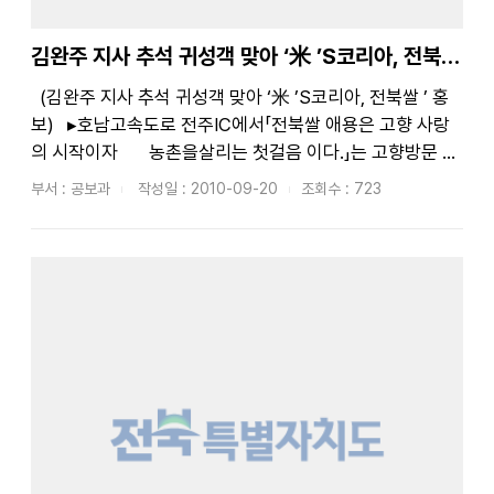
김완주 지사 추석 귀성객 맞아 ‘米 ’S코리아, 전북쌀 ’ 홍보
(김완주 지사 추석 귀성객 맞아 ‘米 ’S코리아, 전북쌀 ’ 홍
보) ▸호남고속도로 전주IC에서「전북쌀 애용은 고향 사랑
의 시작이자 농촌을살리는 첫걸음 이다.」는 고향방문 귀
성객 대상전북쌀 애용 당부 □ 전라북도(김완주 지사)와 농
부서 : 공보과
작성일 : 2010-09-20
조회수 : 723
협중앙회전북지역...