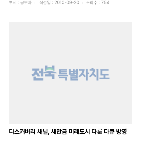
소 및 지방하천 461개소 등 총 472개 하천(3,247㎞)에 대
부서 : 공보과
작성일 : 2010-09-20
조회수 : 754
해 제방점검․정비 및 하천가꿈이 일자리 창출 사업에 나선
다. □ ...
디스커버리 채널, 새만금 미래도시 다룬 다큐 방영