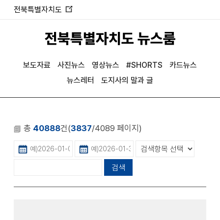
전북특별자치도
새
창
전북특별자치도 뉴스룸
열
림
보도자료
사진뉴스
영상뉴스
#SHORTS
카드뉴스
뉴스레터
도지사의 말과 글
총
40888
건(
3837
/4089 페이지)