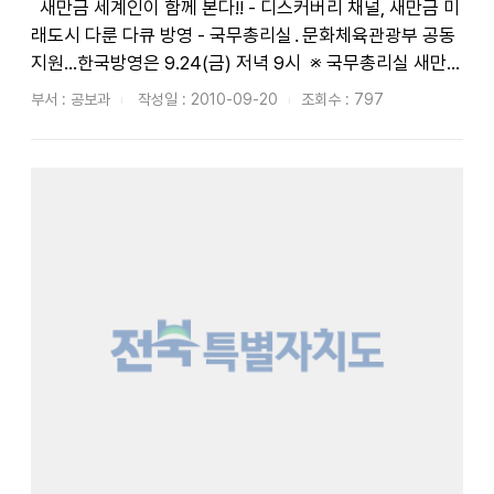
새만금 세계인이 함께 본다!! - 디스커버리 채널, 새만금 미
래도시 다룬 다큐 방영 - 국무총리실․문화체육관광부 공동
지원…한국방영은 9.24(금) 저녁 9시 ※ 국무총리실 새만금
사업추진기획단과 공동배부 □ 다큐멘터리 분야에서 세계 1
부서 : 공보과
작성일 : 2010-09-20
조회수 : 797
위 매체이며 세계 180여개국에서 40개 언어로 방송되는 디
스커버리 채널에서 미...