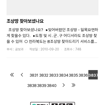
조상땅 찾아보셨나요
조상땅 찾아보셨나요? ▸잊어버렸던 조상땅 - 일목요연하
게 찾을수 있다. ▸도청 및 시․군․구 어디서라도 조상땅 찾
을 수 있어 ○ 전라북도는 ꡐ조상땅 찾아드리기 서비스를
실시한 결과 8월말 현재 신청인원은 2,589명이고 토지(임
부서 : 공보과
작성일 : 2010-09-20
조회수 : 748
야) 8,731필지, 10,737천㎡을 제공하였으며, 2009년에
도...
3831
3832
3833
3834
3835
3836
3837
3838
3839
3840