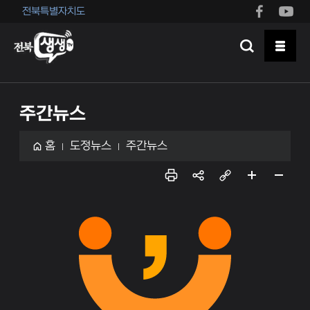
전북특별자치도
주간뉴스
홈
도정뉴스
주간뉴스
인쇄
sns
링크
페이
페이
공유
복사
지 확
지 축
대
소