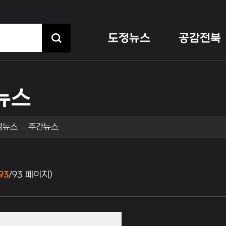
도정뉴스
공감전북
뉴스
정뉴스
주간뉴스
93
/93 페이지)