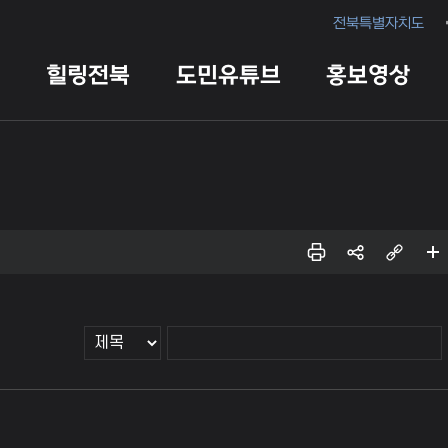
전북특별자치도
힐링전북
도민유튜브
홍보영상
인쇄
sns
링크
페이
공유
복사
지 확
대