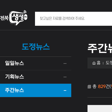
도정뉴스
주간
일일뉴스
홈
도
기획뉴스
총
829
건(
주간뉴스