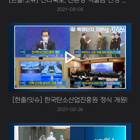
[한줄!잇슈] 전라북도, 친환경 직불금 신청 접수
2021-03-05
[한줄!잇슈] 한국탄소산업진흥원 정식 개원!
2021-02-26