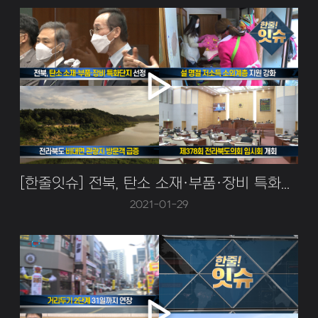
[한줄잇슈] 전북, 탄소 소재·부품·장비 특화단지 선정~!
2021-01-29