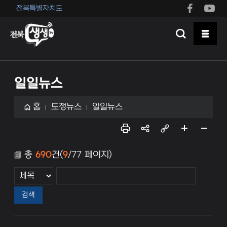
전북특별자치도
일일뉴스
홈
도정뉴스
일일뉴스
인쇄
sns
링크
페이
페이
공유
복사
지 확
지 축
총
690
건(
9
/77 페이지)
대
소