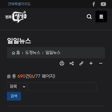
전북특별자치도
일일뉴스
홈
도정뉴스
일일뉴스
인쇄
sns
링크
페이
페이
공유
복사
지 확
지 축
총
690
건(
6
/77 페이지)
대
소