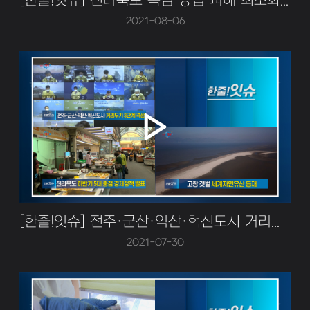
[한줄!잇슈] 전라북도 폭염 농업 피해 최소화 총력
2021-08-06
[한줄!잇슈] 전주·군산·익산·혁신도시 거리두기 3단계 격상!
2021-07-30