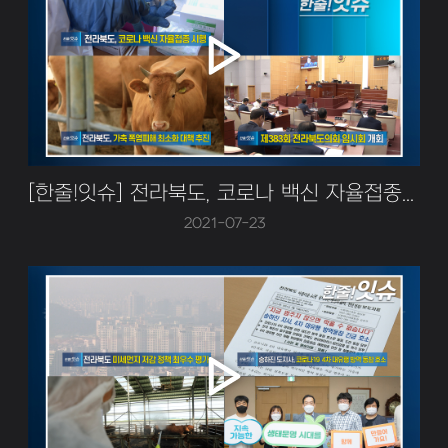
[한줄!잇슈] 전라북도, 코로나 백신 자율접종 시행!
2021-07-23