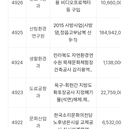
4926
용 비디오프로젝터
10,660,000
과
등 구입
2015 사방사업(사방
산림환경
4925
댐,정읍고부남복 산
184,942,000
연구원
9-1)
전라북도 자연환경연
생활환경
4924
수원 목재문화체험장
1,138,000
과
건축공사 감리용역..
옥구-회현간 지방도
도로공항
4923
확포장공사 지정폐기
22,759,000
과
물(석면)해체.제..
한국소리문화의전당
문화산업
4922
노후냉온시설 교체공
6,532,000
과