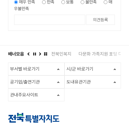
매우 만족
만족
보통
불만족
매
우불만족
도서관
배너모음
인권상담 1331
전북인복지
다문화 가족지원 포털 다누
이
정
다
배
전
지
음
너
부서별 바로가기
시/군 바로가기
모
음
더
공기업/출연기관
도내유관기관
보
기
관내주요사이트