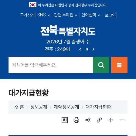
이 누리집은 대한민국 공식 전자정부 누리집입니다.
SNS
관련 누리집
언어선택
국가상징
로그인
전북특별자치
2026년 7월 출생아 수
전북 : 666명
전주 : 249명
군산 : 89명
익산 : 1
도
이
정
다
전
지
음
검색
메뉴열
기
대가지급현황
홈
정보공개
계약정보공개
대가지급현황
ai추
인쇄
sns
링크
페이
페이
천
공유
복사
지
지