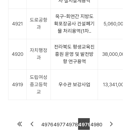
사 실시설계용역
옥구-회연간 지방도
도로공항
4921
확포장공사 건설폐기
5,060,000
과
물 처리용역(1차..
전라북도 평생교육진
자치행정
4920
흥원 운영 및 발전방
38,000,000
과
향 연구용역
도립여성
4919
중고등학
우수관 보강사업
13,341,000
교
4976
4977
4978
4979
4980