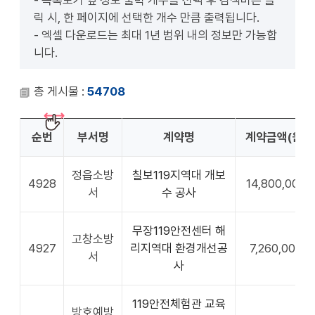
- 목록보기 옆 정보 출력 개수를 선택 후 검색버튼 클
릭 시, 한 페이지에 선택한 개수 만큼 출력됩니다.
- 엑셀 다운로드는 최대 1년 범위 내의 정보만 가능합
니다.
총 게시물 :
54708
순번
부서명
계약명
계약금액(원)
정읍소방
칠보119지역대 개보
4928
14,800,000
서
수 공사
무장119안전센터 해
고창소방
4927
리지역대 환경개선공
7,260,000
서
사
119안전체험관 교육
방호예방