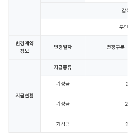
감독부
부안소
변경계약
변경일자
변경구분
정보
지급종류
지
기성금
2026
지급현황
기성금
2026
기성금
2026