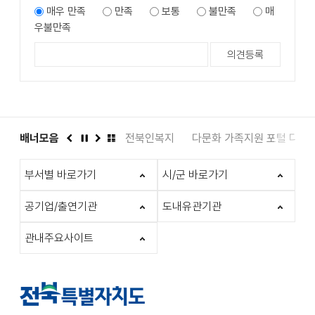
매우 만족
만족
보통
불만족
매
우불만족
도서관
배너모음
인권상담 1331
전북인복지
다문화 가족지원 포털 다누
이
정
다
배
전
지
음
너
부서별 바로가기
시/군 바로가기
모
음
더
공기업/출연기관
도내유관기관
보
기
관내주요사이트