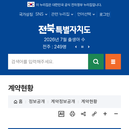
이 누리집은 대한민국 공식 전자정부 누리집입니다.
SNS
관련 누리집
언어선택
국가상징
로그인
전북특별자치
2026년 7월 출생아 수
전북 : 666명
전주 : 249명
군산 : 89명
익산 : 1
도
이
정
다
전
지
음
검색
메뉴열
기
계약현황
홈
정보공개
계약정보공개
계약현황
ai추
인쇄
sns
링크
페이
페이
천
공유
복사
지
지