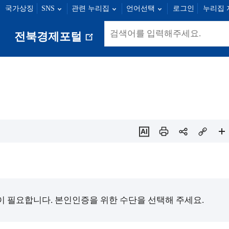
국가상징
SNS
관련 누리집
언어선택
로그인
누리집 
249명
군산 : 89명
익산 : 100명
정읍 : 23명
남
다
전북경제포털
음
새
창
열
림
ai추
인
sns
링
페
천
쇄
공
크
이
유
복
지
사
확
대
필요합니다. 본인인증을 위한 수단을 선택해 주세요.