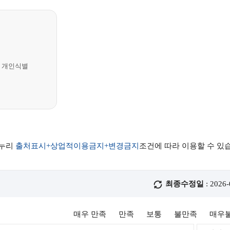
 개인식별
공누리
출처표시+상업적이용금지+변경금지
조건에 따라 이용할 수 있
최종수정일
: 2026-
매우 만족
만족
보통
불만족
매우