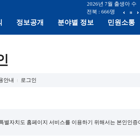
2026년 7월 출생아 수
부안 : 17명
전북 : 666명
전주 : 
이
정
식
정보공개
분야별 정보
민원소통
전
지
인
용안내
로그인
특별자치도 홈페이지 서비스를 이용하기 위해서는 본인인증이 