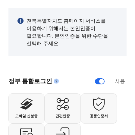
ai추
인
sns
링
페
페
천
쇄
공
크
이
이
유
복
지
지
전북특별자치도 홈페이지 서비스를
사
확
축
이용하기 위해서는 본인인증이
대
소
필요합니다. 본인인증을 위한 수단을
선택해 주세요.
정부 통합로그인
사용
안내
개인사용자 로그인
모바일 신분증
간편인증
공동인증서