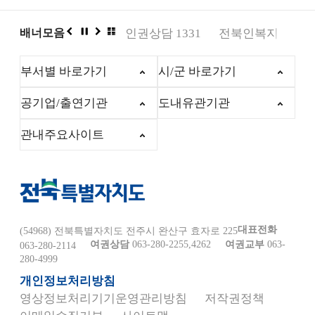
자치도청 도서관
배너모음
인권상담 1331
전북인복지
다문화
이
정
다
배
전
지
음
너
부서별 바로가기
시/군 바로가기
모
음
공기업/출연기관
도내유관기관
더
관내주요사이트
보
기
대표전화
(54968) 전북특별자치도 전주시 완산구 효자로 225
여권상담
063-280-2255,4262
여권교부
063-
063-280-2114
280-4999
개인정보처리방침
영상정보처리기기운영관리방침
저작권정책