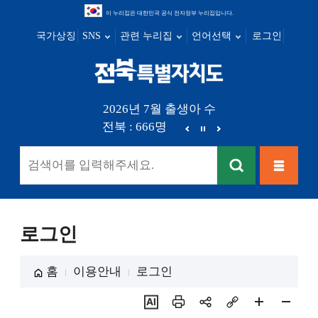
이 누리집은 대한민국 공식 전자정부 누리집입니다.
국가상징
SNS
관련 누리집
언어선택
로그인
전북특별자
2026년 7월 출생아 수
부안 : 17명
전북 : 666명
전주 : 249명
군산 : 8
치도
이
정
다
전
지
음
검색
메뉴열
기
로그인
홈
이용안내
로그인