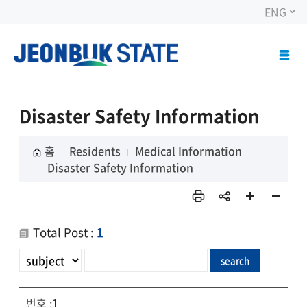
ENG
ALL
MEN
OPE
Disaster Safety Information
홈
Residents
Medical Information
Disaster Safety Information
인쇄
sns
페이
페이
공유
지 확
지 축
Total Post :
1
대
소
1