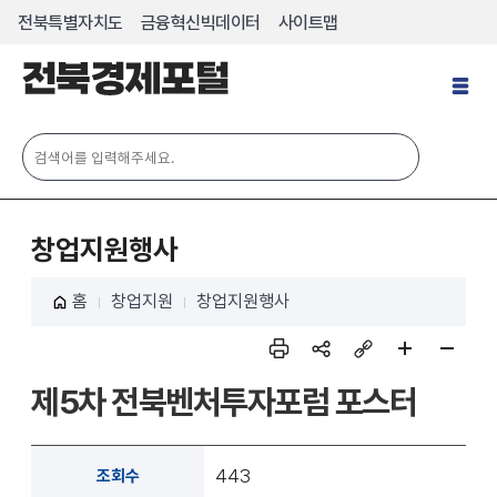
전북특별자치도
금융혁신빅데이터
사이트맵
전
체
메
뉴
열
기
창업지원행사
홈
창업지원
창업지원행사
인쇄
sns
링크
페이
페이
제5차 전북벤처투자포럼 포스터
공유
복사
지 확
지 축
대
소
443
조회수