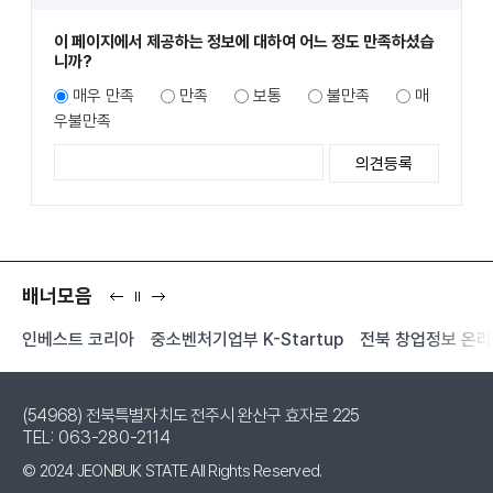
이 페이지에서 제공하는 정보에 대하여 어느 정도 만족하셨습
니까?
매우 만족
만족
보통
불만족
매
우불만족
배너모음
이
일
다
전
시
음
인베스트 코리아
중소벤처기업부 K-Startup
전북 창업정보 온
정
지
(54968) 전북특별자치도 전주시 완산구 효자로 225
TEL: 063-280-2114
© 2024 JEONBUK STATE All Rights Reserved.