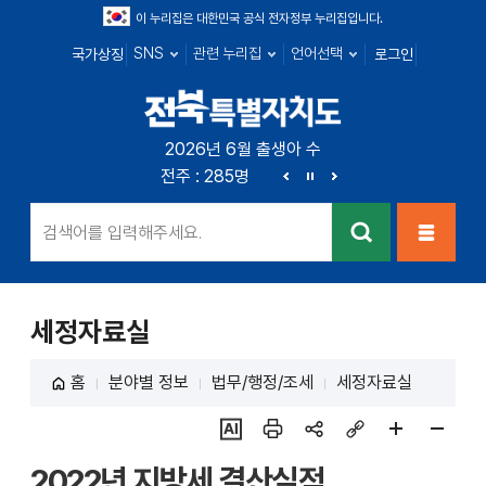
이 누리집은 대한민국 공식 전자정부 누리집입니다.
SNS
관련 누리집
언어선택
국가상징
로그인
전북특별자치
2026년 6월 출생아 수
전북 : 719명
전주 : 285명
군산 : 104명
익산 : 1
도
이
정
다
전
지
음
검색
메뉴열
기
세정자료실
홈
분야별 정보
법무/행정/조세
세정자료실
ai추
인쇄
sns
링크
페이
페이
2022년 지방세 결산실적
천
공유
복사
지
지