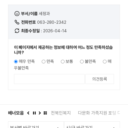
부서/이름
세정과
전화번호
063-280-2342
최종수정일
: 2026-04-14
이 페이지에서 제공하는 정보에 대하여 어느 정도 만족하셨습
니까?
매우 만족
만족
보통
불만족
매
우불만족
도서관
배너모음
인권상담 1331
전북인복지
다문화 가족지원 포털 다누
이
정
다
배
전
지
음
너
부서별 바로가기
시/군 바로가기