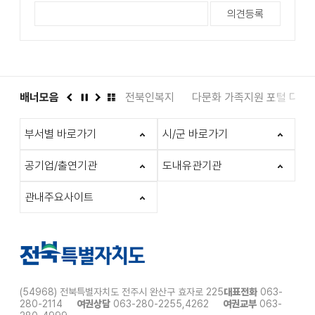
도서관
배너모음
인권상담 1331
전북인복지
다문화 가족지원 포털 다누
이
정
다
배
전
지
음
너
부서별 바로가기
시/군 바로가기
모
음
더
공기업/출연기관
도내유관기관
보
기
관내주요사이트
(54968) 전북특별자치도 전주시 완산구 효자로 225
대표전화
063-
280-2114
여권상담
063-280-2255,4262
여권교부
063-