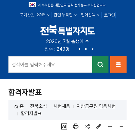
이 누리집은 대한민국 공식 전자정부 누리집입니다.
SNS
관련 누리집
언어선택
국가상징
로그인
전북특별자치
2026년 7월 출생아 수
전북 : 666명
전주 : 249명
군산 : 89명
익산 : 1
도
이
정
다
전
지
음
검색
메뉴열
기
합격자발표
홈
전북소식
시험채용
지방공무원 임용시험
합격자발표
ai추
인쇄
sns
링크
페이
페이