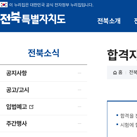
이 누리집은 대한민국 공식 전자정부 누리집입니다.
부안 
전북소개
전북특별자치도
전북소식
합격
공지사항
홈
전
공고/고시
입법예고
새
합격을 
창
주간행사
시험에 
열
림