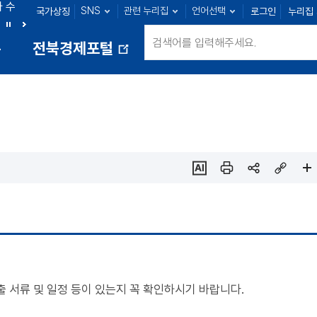
아 수
SNS
관련 누리집
언어선택
국가상징
로그인
누리집
익산 : 100명
정읍 : 23명
남원 : 39명
김제 : 41명
정
다
통
전북경제포털
지
음
새
창
열
림
ai추
인쇄
sns
링크
페이
천
공유
복사
지
확대
 서류 및 일정 등이 있는지 꼭 확인하시기 바랍니다.