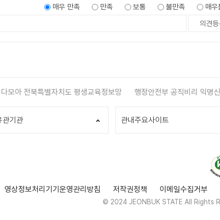
매우 만족
만족
보통
불만족
매우
 다모아 전북특별자치도 평생교육정보망
행정안전부 공직비리 익명신
유관기관
관내주요사이트
영상정보처리기기운영관리방침
저작권정책
이메일수집거부
© 2024 JEONBUK STATE All Rights R