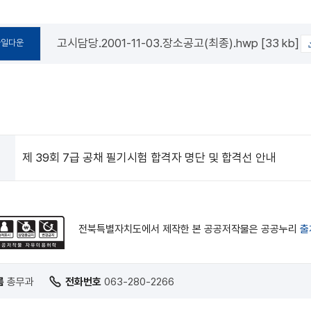
고시담당.2001-11-03.장소공고(최종).hwp [33 kb]
파일다운
제 39회 7급 공채 필기시험 합격자 명단 및 합격선 안내
전북특별자치도에서 제작한 본 공공저작물은 공공누리
출
름
총무과
전화번호
063-280-2266