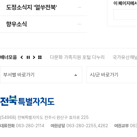
이 페이지에서
도정소식지 '얼쑤전북'
향우소식
331
배너모음
전북인복지
다문화 가족지원 포털 다누리
국가유산채널
이
정
다
배
전
지
음
너
부서별 바로가기
모
시/군 바로가기
음
더
보
기
(54968) 전북특별자치도 전주시 완산구 효자로 225
대표전화
063-280-2114
여권상담
063-280-2255,4262
여권교부
063