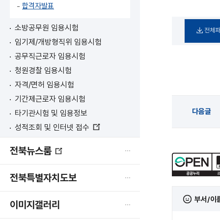
합격자발표
소방공무원 임용시험
전체
임기제/개방형직위 임용시험
공무직근로자 임용시험
청원경찰 임용시험
자격/면허 임용시험
기간제근로자 임용시험
다음글
타기관시험 및 임용정보
성적조회 및 인터넷 접수
새
창
전북뉴스룸
열
새
림
창
전북특별자치도보
열
림
부서/이
이미지갤러리