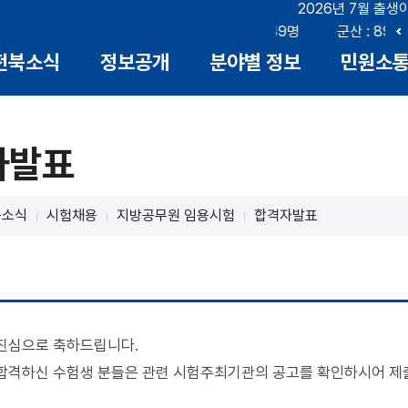
2026년 7월 출생
: 17명
전북 : 666명
전주 : 249명
군산 : 89명
이
전북소식
정보공개
분야별 정보
민원소
전
자발표
북소식
시험채용
지방공무원 임용시험
합격자발표
진심으로 축하드립니다.
합격하신 수험생 분들은 관련 시험주최기관의 공고를 확인하시어 제출