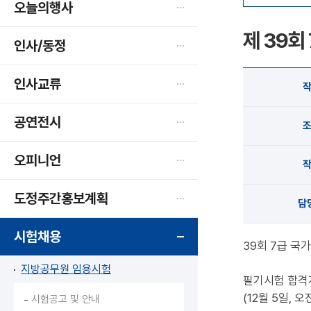
오늘의행사
제 39회
인사/동정
인사교류
공연전시
오피니언
도정주간홍보계획
담
시험채용
39회 7급 
지방공무원 임용시험
필기시험 합격
(12월 5일,
시험공고 및 안내