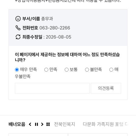
+상업적이용금지+변경금지
조건에 따라 이용할 수 있습니다.
부서/이름
총무과
전화번호
063-280-2266
최종수정일
: 2026-08-05
이 페이지에서 제공하는 정보에 대하여 어느 정도 만족하셨습
니까?
매우 만족
만족
보통
불만족
매
우불만족
도서관
배너모음
인권상담 1331
전북인복지
다문화 가족지원 포털 다누
이
정
다
배
전
지
음
너