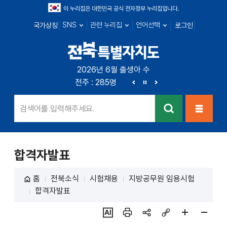
이 누리집은 대한민국 공식 전자정부 누리집입니다.
SNS
관련 누리집
언어선택
국가상징
로그인
전북특별자치
2026년 6월 출생아 수
전북 : 719명
전주 : 285명
군산 : 104명
익산 : 1
도
이
정
다
전
지
음
검색
메뉴열
기
합격자발표
홈
전북소식
시험채용
지방공무원 임용시험
합격자발표
ai추
인쇄
sns
링크
페이
페이