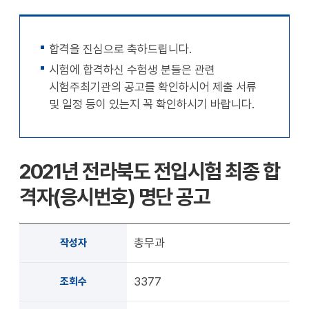
천
공유
복사
지
지
확대
축소
합격을 진심으로 축하드립니다.
시험에 합격하신 수험생 분들은 관련
시험주최기관의 공고를 확인하시어 제출 서류
및 일정 등이 있는지 꼭 확인하시기 바랍니다.
2021년 전라북도 전입시험 최종 합
격자(응시번호) 명단 공고
총무과
작성자
3377
조회수