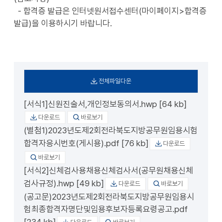
- 합격증 발급은 인터넷원서접수센터(마이페이지>합격증
발급)을 이용하시기 바랍니다.
전체파일다운
[서식1]신원진술서,개인정보동의서.hwp [64 kb]
다운로드
바로보기
(별첨1)2023년도제2회전라북도지방공무원임용시험
합격자응시번호(게시용).pdf [76 kb]
다운로드
바로보기
[서식2]신체검사용채용신체검사서(공무원채용신체
검사규정).hwp [49 kb]
다운로드
바로보기
(공고문)2023년도제2회전라북도지방공무원임용시
험최종합격자명단및임용후보자등록요령공고.pdf
[234 kb]