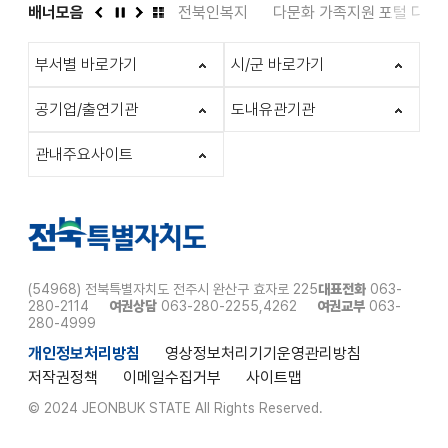
도서관
배너모음
인권상담 1331
전북인복지
다문화 가족지원 포털 다누
이
정
다
배
전
지
음
너
부서별 바로가기
시/군 바로가기
모
음
더
공기업/출연기관
도내유관기관
보
기
관내주요사이트
(54968) 전북특별자치도 전주시 완산구 효자로 225
대표전화
063-
280-2114
여권상담
063-280-2255,4262
여권교부
063-
280-4999
개인정보처리방침
영상정보처리기기운영관리방침
저작권정책
이메일수집거부
사이트맵
© 2024 JEONBUK STATE All Rights Reserved.