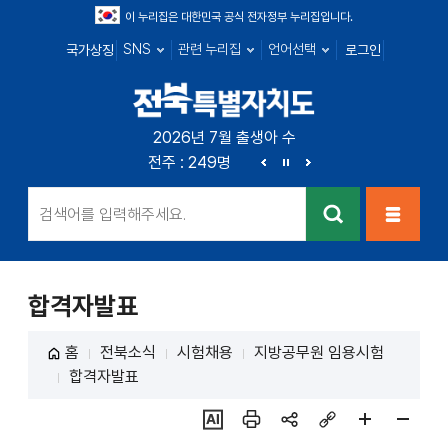
이 누리집은 대한민국 공식 전자정부 누리집입니다.
SNS
관련 누리집
언어선택
국가상징
로그인
전북특별자치
2026년 7월 출생아 수
전북 : 666명
전주 : 249명
군산 : 89명
익산 : 1
도
이
정
다
전
지
음
검색
메뉴열
기
합격자발표
홈
전북소식
시험채용
지방공무원 임용시험
합격자발표
ai추
인쇄
sns
링크
페이
페이