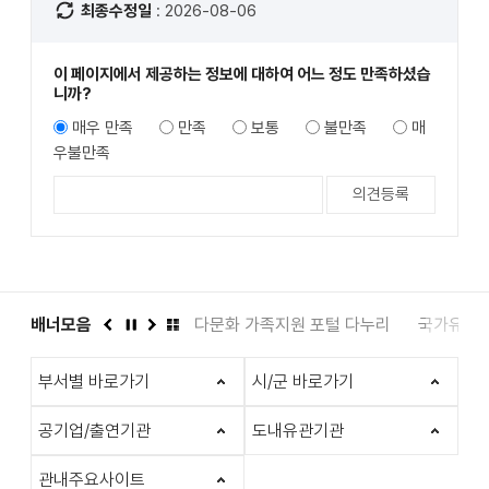
최종수정일
: 2026-08-06
이 페이지에서 제공하는 정보에 대하여 어느 정도 만족하셨습
니까?
매우 만족
만족
보통
불만족
매
우불만족
담 1331
배너모음
전북인복지
다문화 가족지원 포털 다누리
국가유산
이
정
다
배
전
지
음
너
부서별 바로가기
시/군 바로가기
모
음
더
공기업/출연기관
도내유관기관
보
기
관내주요사이트