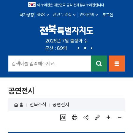
이 누리집은 대한민국 공식 전자정부 누리집입니다.
SNS
관련 누리집
언어선택
국가상징
로그인
전북특별자치
2026년 7월 출생아 수
전주 : 249명
군산 : 89명
익산 : 100명
정읍 : 2
도
이
정
다
전
지
음
검색
메뉴열
기
공연전시
홈
전북소식
공연전시
ai추
인쇄
sns
링크
페이
페이
천
공유
복사
지
지