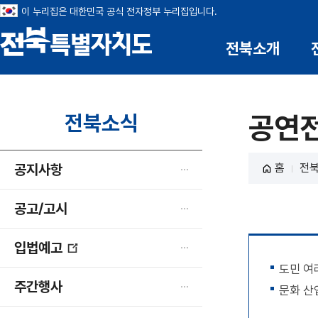
이 누리집은 대한민국 공식 전자정부 누리집입니다.
전북소개
전북특별자치도
전북소식
공연
공지사항
홈
전
공고/고시
입법예고
새
도민 여
창
주간행사
문화 산
열
림