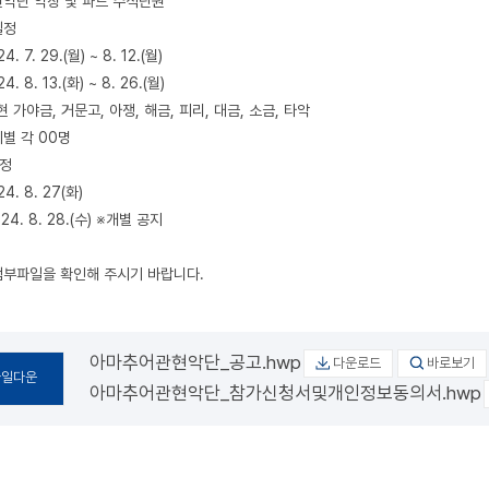
현악단 악장 및 파트 수석단원
집일정
. 7. 29.(월) ~ 8. 12.(월)
. 8. 13.(화) ~ 8. 26.(월)
현 가야금, 거문고, 아쟁, 해금, 피리, 대금, 소금, 타악
기별 각 00명
정일정
4. 8. 27(화)
4. 8. 28.(수) ※개별 공지
첨부파일을 확인해 주시기 바랍니다.
아마추어관현악단_공고.hwp
다운로드
바로보기
파일다운
아마추어관현악단_참가신청서및개인정보동의서.hwp