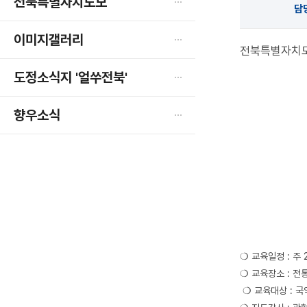
전북특별자치도보
열
담
림
이미지갤러리
전북특별자치도
도정소식지 '얼쑤전북'
향우소식
❍ 교육일정 : 주 
❍ 교육장소 : 전
❍ 교육대상 : 국