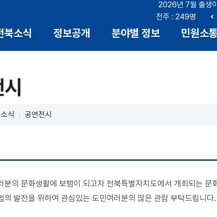
2026년 7월 출생
부안 : 17명
전북 : 666명
전주 : 249명
이
전북소식
정보공개
분야별 정보
민원소
전
전시
북소식
공연전시
러분의 문화생활에 보탬이 되고자 전북특별자치도에서 개최되는 문화
업의 발전을 위하여 관심있는 도민여러분의 많은 관람 부탁드립니다.