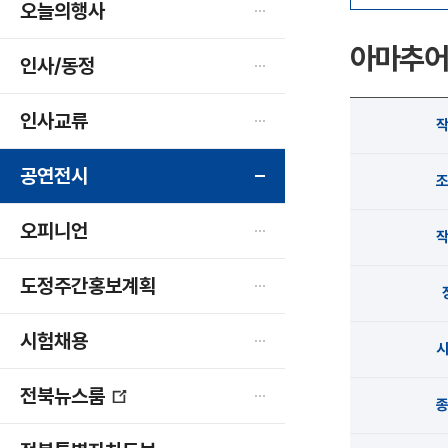
오늘의행사
아마추어
인사/동정
인사교류
공연전시
오피니언
도정주간홍보계획
시험채용
전북뉴스룸
새
창