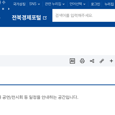
아 수
SNS
관련 누리집
언어선택
국가상징
로그인
누리집
군산 : 89명
익산 : 100명
정읍 : 23명
남원 : 39명
정
다
통
전북경제포털
지
음
새
창
열
림
ai추
인쇄
sns
링크
페이
천
공유
복사
지
확대
 공연/전시회 등 일정을 안내하는 공간입니다.