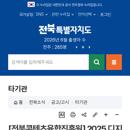
이 누리집은 대한민국 공식 전자정부 누리집입니다.
SNS
관련 누리집
언어선택
국가상징
로그인
전북특별자치
2026년 6월 출생아 수
전북 : 719명
전주 : 285명
군산 : 104명
익산 : 1
도
이
정
다
전
지
음
검색
메뉴열
기
타기관
홈
전북소식
공고/고시
타기관
ai추
인쇄
sns
링크
페이
페이
[전북콘텐츠융합진흥원] 2025 디지
천
공유
복사
지
지