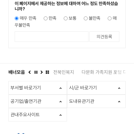
이 페이지에서 제공하는 정보에 대하여 어느 정도 만족하셨습
니까?
매우 만족
만족
보통
불만족
매
우불만족
도서관
배너모음
인권상담 1331
전북인복지
다문화 가족지원 포털 다누
이
정
다
배
전
지
음
너
부서별 바로가기
시/군 바로가기
모
음
더
공기업/출연기관
도내유관기관
보
기
관내주요사이트