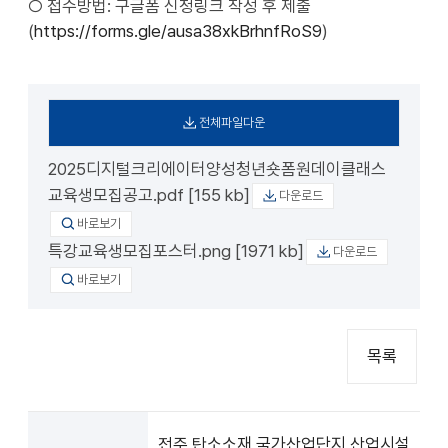
○ 접수방법: 구글폼 신청링크 작성 후 제출
(
https://forms.gle/ausa38xkBrhnfRoS9
)
전체파일다운
2025디지털크리에이터양성청년숏폼원데이클래스
교육생모집공고.pdf [155 kb]
다운로드
바로보기
특강교육생모집포스터.png [1971 kb]
다운로드
바로보기
목록
전주 탄소소재 국가산업단지 산업시설