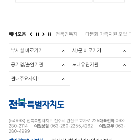
도서관
배너모음
인권상담 1331
전북인복지
다문화 가족지원 포털 다누
이
정
다
배
전
지
음
너
부서별 바로가기
시/군 바로가기
모
음
더
공기업/출연기관
도내유관기관
보
기
관내주요사이트
(54968) 전북특별자치도 전주시 완산구 효자로 225
대표전화
063-
280-2114
여권상담
063-280-2255,4262
여권교부
063-
280-4999