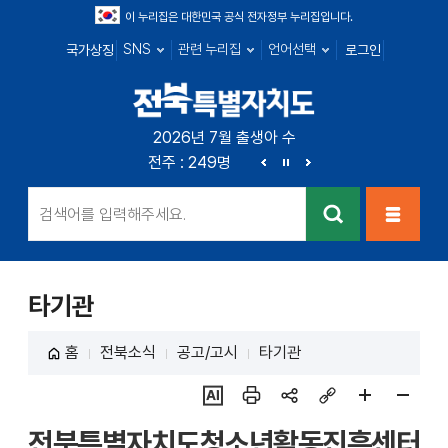
이 누리집은 대한민국 공식 전자정부 누리집입니다.
SNS
관련 누리집
언어선택
국가상징
로그인
전북특별자치
2026년 7월 출생아 수
전북 : 666명
전주 : 249명
군산 : 89명
익산 : 1
도
이
정
다
전
지
음
검색
메뉴열
기
타기관
홈
전북소식
공고/고시
타기관
ai추
인쇄
sns
링크
페이
페이
전북특별자치도청소년활동진흥센터
천
공유
복사
지
지