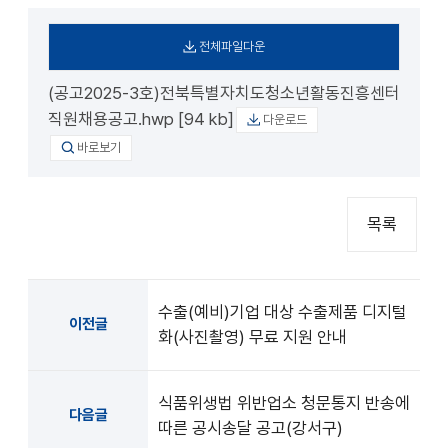
전체파일다운
(공고2025-3호)전북특별자치도청소년활동진흥센터
직원채용공고.hwp [94 kb]
다운로드
바로보기
목록
수출(예비)기업 대상 수출제품 디지털
이전글
화(사진촬영) 무료 지원 안내
식품위생법 위반업소 청문통지 반송에
다음글
따른 공시송달 공고(강서구)