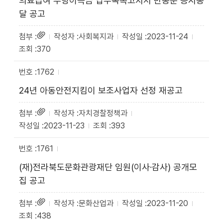
의료급여 부당이득금 납부독촉고지서 반송분 공시송
달 공고
사회복지과
2023-11-24
370
1762
24년 아동안전지킴이 보조사업자 선정 재공고
자치경찰정책과
2023-11-23
393
1761
(재)전라북도문화관광재단 임원(이사·감사) 공개모
집 공고
문화산업과
2023-11-20
438