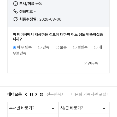
부서/이름
공통
전화번호
-
최종수정일
: 2026-08-06
이 페이지에서 제공하는 정보에 대하여 어느 정도 만족하셨습
니까?
매우 만족
만족
보통
불만족
매
우불만족
도서관
배너모음
인권상담 1331
전북인복지
다문화 가족지원 포털 다누
이
정
다
배
전
지
음
너
부서별 바로가기
시/군 바로가기
모
음