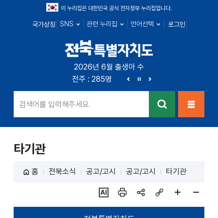
이 누리집은 대한민국 공식 전자정부 누리집입니다.
SNS
관련 누리집
언어선택
국가상징
로그인
전북특별자치
2026년 6월 출생아 수
전북 : 719명
전주 : 285명
군산 : 104명
익산 : 1
도
이
정
다
전
지
음
검색
메뉴열
기
타기관
홈
전북소식
공고/고시
공고/고시
타기관
ai추
인쇄
sns
링크
페이
페이
천
공유
복사
지
지