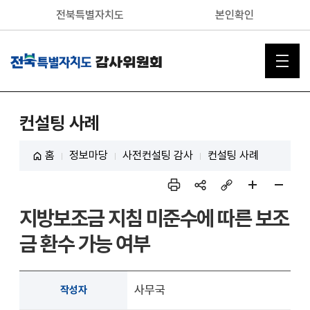
전북특별자치도
본인확인
컨설팅 사례
홈
정보마당
사전컨설팅 감사
컨설팅 사례
인쇄
sns
링크
페이
페이
지방보조금 지침 미준수에 따른 보조
공유
복사
지 확
지 축
대
소
금 환수 가능 여부
사무국
작성자