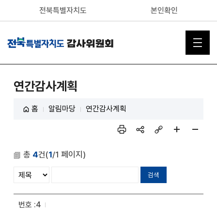
전북특별자치도
본인확인
연간감사계획
홈
알림마당
연간감사계획
인쇄
sns
링크
페이
페이
공유
복사
지 확
지 축
총
4
건(
1
/1 페이지)
대
소
4